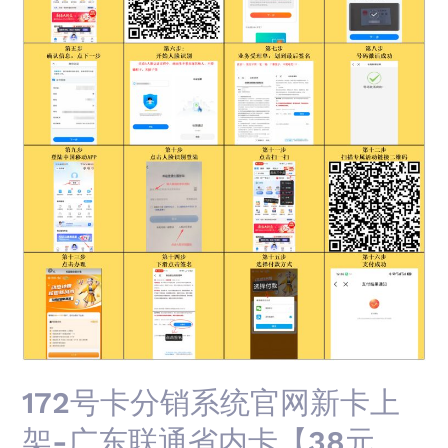
官
网
新
卡
上
架-
广
东
联
通
省
内
卡
【38
元
172号卡分销系统官网新卡上
260G】
架-广东联通省内卡【38元