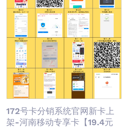
网
新
卡
上
架-
河
南
移
动
专
享
卡
【19.4
元
172号卡分销系统官网新卡上
240G+400
架-河南移动专享卡【19.4元
分
钟】