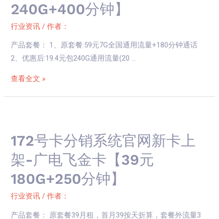
240G+400分钟】
行业资讯
/ 作者：
产品套餐： 1、原套餐:59元7G全国通用流量+180分钟通话
2、优惠后:19.4元包240G通用流量(20 …
查看全文 »
172
号
172号卡分销系统官网新卡上
卡
分
架-广电飞金卡【39元
销
180G+250分钟】
系
统
行业资讯
/ 作者：
官
产品套餐： 原套餐39月租，首月39按天折算，套餐外流量3
网