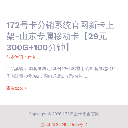
架-
172
河
号
南
172号卡分销系统官网新卡上
卡
移
分
动
架-山东专属移动卡【29元
销
专
300G+100分钟】
系
享
统
卡
行业资讯
/ 作者：
官
【29
产品套餐： 原套餐39元100分钟+10G通用流量 套餐超出后：
网
元
国内流量10元/GB，国内通话0.19元/分钟 …
新
290G+400
卡
分
查看全文 »
上
钟】
架-
山
Copyright © 2026 172流量卡平台官网
东
浙ICP备2024091666号-2
专