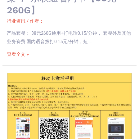
260G】
行业资讯
/ 作者：
产品套餐： 38元260G通用+打电话0.15/分钟， 套餐外及其他
业务资费:国内语音拨打0.15元/分钟，短 …
查看全文 »
172
号
卡
分
销
系
统
官