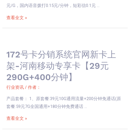
元/G，国内语音拨打0.15元/分钟，短彩信0.1元 …
新
卡
查看全文 »
上
架-
172
广
号
电
172号卡分销系统官网新卡上
卡
飞
分
金
架-河南移动专享卡【29元
销
卡
290G+400分钟】
系
【39
统
元
行业资讯
/ 作者：
官
180G+250
产品套餐： 1、原套餐:39元10G通用流量+200分钟免通话(原
网
分
套餐:59元7G全国通用+180分钟免费通话 …
新
钟】
卡
查看全文 »
上