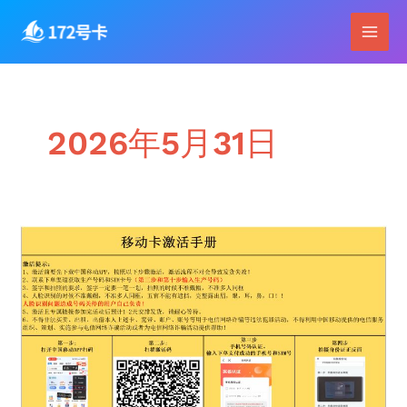
跳
Main
至
Men
内
容
2026年5月31日
172
号
卡
分
销
系
统