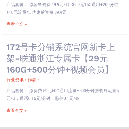
【39
产品套餐： 原套餐资费:49.9元/月=39.9元15G通用+200分钟
统
元
+10元流量包 优惠后资费:39.9元 …
官
219G+100
网
分
查看全文 »
新
钟】
卡
【仅
上
172
172号卡分销系统官网新卡上
发
架-
号
广
架-联通浙江专属卡【29元
四
卡
西】
160G+500分钟+视频会员】
川
分
移
销
行业资讯
/ 作者：
动
系
省
产品套餐： 原资费:59元50G通用流量+500分钟套餐外流量5
统
内
元/G，通话0.15元/分钟，彩信0.1元/条 …
官
专
网
查看全文 »
享
新
卡
卡