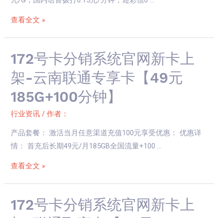
官
网
查看全文 »
新
卡
上
172
172号卡分销系统官网新卡上
架-
号
架-云南联通专享卡【49元
江
卡
185G+100分钟】
西
分
广
销
行业资讯
/ 作者：
电
系
省
产品套餐： 激活当月任意渠道充值100元享受优惠： 优惠详
统
内
情： 首充后长期49元/月185GB全国流量+100 …
官
卡
网
查看全文 »
【19
新
元
卡
130G+200
上
172
172号卡分销系统官网新卡上
分
架-
号