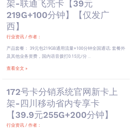
架-联通飞亮卡【39元
钟】
云
卡
219G+100分钟】【仅发广
南
分
联
销
西】
通
系
专
行业资讯
/ 作者：
统
享
官
产品套餐： 39元包219GB通用流量+100分钟全国通话; 套餐外
卡
网
及其他业务资费，国内语音拨打0.15元/分 …
【49
新
元
查看全文 »
卡
185G+100
上
分
架-
172
172号卡分销系统官网新卡上
钟】
联
号
架-四川移动省内专享卡
通
卡
飞
【39.9元255G+200分钟】
分
亮
销
卡
行业资讯
/ 作者：
系