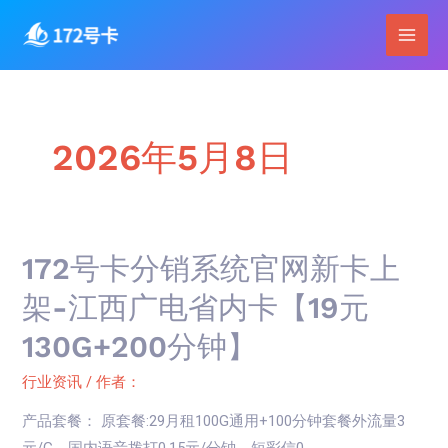
跳
Main
至
Men
内
容
2026年5月8日
172
172号卡分销系统官网新卡上
号
架-江西广电省内卡【19元
卡
130G+200分钟】
分
销
行业资讯
/ 作者：
系
产品套餐： 原套餐:29月租100G通用+100分钟套餐外流量3
统
元/G，国内语音拨打0.15元/分钟，短彩信0 …