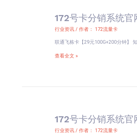
卡
钟】
上
172号卡分销系统官
172
架-
号
行业资讯
/ 作者：
172流量卡
联
卡
通
联通飞栋卡【29元100G+200分钟】 知识库2
分
飞
销
查看全文 »
梁
系
卡
统
【29
官
元
网
150G+300
新
分
卡
钟】
上
172号卡分销系统官
172
架-
号
行业资讯
/ 作者：
172流量卡
联
卡