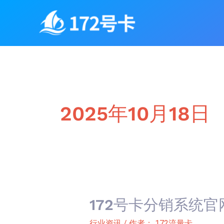
跳
至
内
容
2025年10月18日
172号卡分销系统官
172
号
行业资讯
/ 作者：
172流量卡