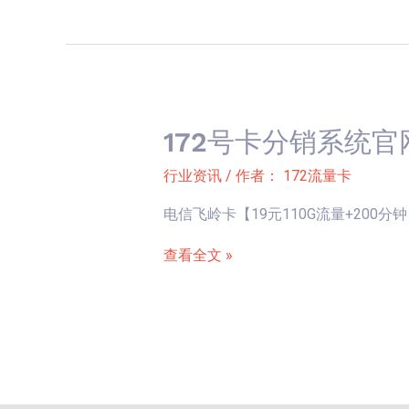
【29
官
元
网
185G】
新
卡
上
172号卡分销系统官
172
架-
号
行业资讯
/ 作者：
172流量卡
电
卡
信
电信飞岭卡【19元110G流量+200分钟】 知
分
飞
销
查看全文 »
素
系
卡
统
【19
官
元
网
160G
新
流
卡