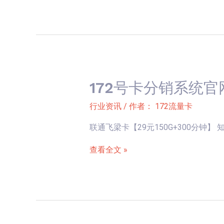
统
【29
官
元
网
185G
新
流
卡
量】
上
172号卡分销系统官
172
架-
号
行业资讯
/ 作者：
172流量卡
联
卡
通
联通飞梁卡【29元150G+300分钟】 知识库2
分
飞
销
查看全文 »
淼
系
卡
统
【29
官
元
网
260G+300
新
分