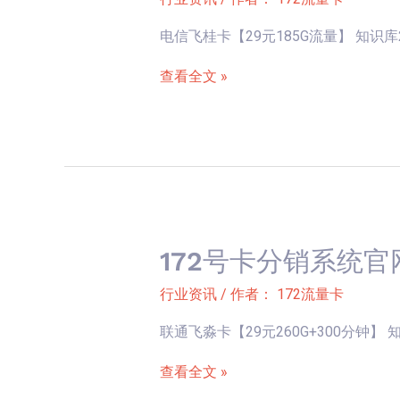
卡
电信飞桂卡【29元185G流量】 知识库2025
分
销
查看全文 »
系
统
官
网
新
卡
上
172号卡分销系统官
172
架-
号
行业资讯
/ 作者：
172流量卡
电
卡
信
联通飞淼卡【29元260G+300分钟】 知识库2
分
飞
销
查看全文 »
桂
系
卡