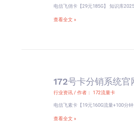
通
电信飞俏卡【29元185G】 知识库2025/1
分
飞
销
查看全文 »
栋
系
卡
统
【29
官
元
网
100G+200
新
分
卡
钟】
上
172号卡分销系统官
172
架-
号
行业资讯
/ 作者：
172流量卡
电
卡
信
电信飞素卡【19元160G流量+100分钟】 知
分
飞
销
查看全文 »
俏
系
卡
统