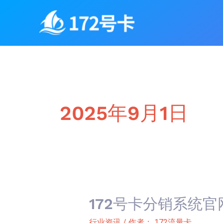
跳
至
内
容
2025年9月1日
172号卡分销系统官
172
号
行业资讯
/ 作者：
172流量卡