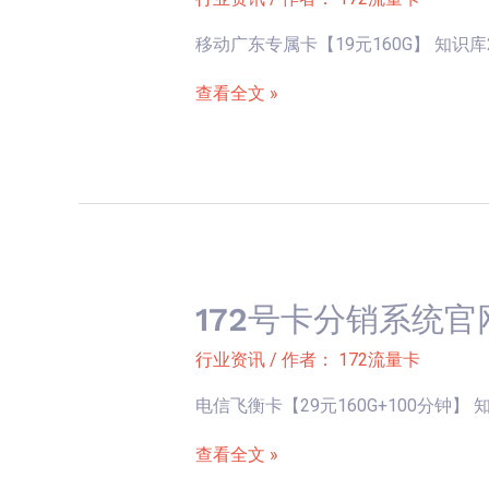
卡
移动广东专属卡【19元160G】 知识库2025
分
销
查看全文 »
系
统
官
网
新
卡
上
172号卡分销系统官
172
架-
号
行业资讯
/ 作者：
172流量卡
移
卡
动
电信飞衡卡【29元160G+100分钟】 知识库2
分
广
销
查看全文 »
东
系
专