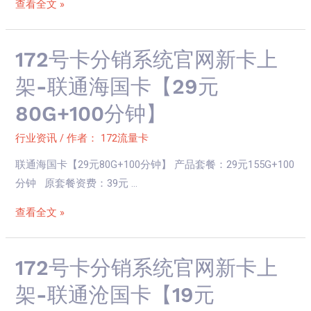
【两
官
查看全文 »
年
网
19
新
172
172号卡分销系统官网新卡上
元
卡
号
155G+100
上
架-联通海国卡【29元
卡
分
架-
80G+100分钟】
分
钟】
电
销
信
行业资讯
/ 作者：
172流量卡
系
梦
联通海国卡【29元80G+100分钟】 产品套餐：29元155G+100
统
神
分钟 原套餐资费：39元 …
官
卡
网
【29
查看全文 »
新
元
卡
80G】
上
172
172号卡分销系统官网新卡上
架-
号
架-联通沧国卡【19元
联
卡