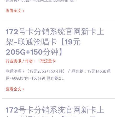
官
网
查看全文 »
新
卡
上
172
172号卡分销系统官网新卡上
架-
号
架-联通沧唱卡【19元
湖
卡
205G+150分钟】
南
分
省
销
行业资讯
/ 作者：
172流量卡
内
系
专
联通沧唱卡【19元205G+150分钟】 产品套餐：19元145GB通
统
属
用+60GB定向+150分钟 原套餐:2 …
官
卡
网
查看全文 »
【29
新
元
卡
80G】
上
172
172号卡分销系统官网新卡上
架-
号