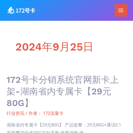
跳
Main
至
Men
内
容
2024年9月25日
172
172号卡分销系统官网新卡上
号
架-湖南省内专属卡【29元
卡
80G】
分
销
行业资讯
/ 作者：
172流量卡
系
湖南省内专属卡【29元80G】 产品套餐：29元80G+通话0.1
统
原资费29元含30G定向流量 优惠详情 激 …