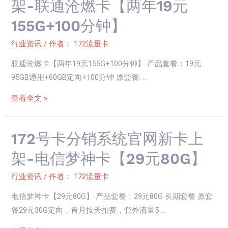
架-联通沧燃卡【两年19元
联
卡
155G+100分钟】
通
分
沧
销
行业资讯
/ 作者：
172流量卡
唱
系
卡
联通沧燃卡【两年19元155G+100分钟】 产品套餐：19元
统
【19
95GB通用+60GB定向+100分钟 原套餐: …
官
元
网
查看全文 »
205G+150
新
分
卡
钟】
上
172
172号卡分销系统官网新卡上
架-
号
架-电信梦神卡【29元80G】
联
卡
通
分
行业资讯
/ 作者：
172流量卡
沧
销
电信梦神卡【29元80G】 产品套餐：29元80G 长期套餐 原套
燃
系
餐29元30G定向，首月按天扣费，套外流量5 …
卡
统