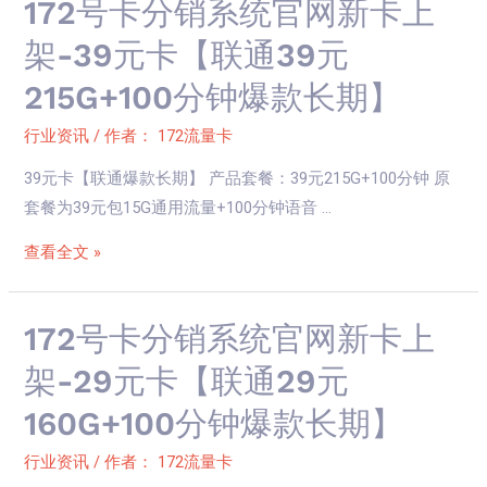
上
172
172号卡分销系统官网新卡上
钟
架-
号
通
架-39元卡【联通39元
电
卡
话
215G+100分钟爆款长期】
信
分
+视
新
销
频
行业资讯
/ 作者：
172流量卡
甘
系
会
沧
39元卡【联通爆款长期】 产品套餐：39元215G+100分钟 原
统
员】
卡
套餐为39元包15G通用流量+100分钟语音 …
官
【19
网
查看全文 »
元
新
135G+200
卡
分
上
172
172号卡分销系统官网新卡上
钟
架-39
号
架-29元卡【联通29元
+视
元
卡
频
160G+100分钟爆款长期】
卡
分
会
【联
销
行业资讯
/ 作者：
172流量卡
员】
通
系