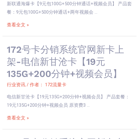
官
新联通海爆卡【9元包100G+500分钟通话+视频会员】 产品套
网
餐：9元包100G+500分钟通话+两年视频会 …
新
查看全文 »
卡
上
架-
172
172号卡分销系统官网新卡上
新
号
架-电信新甘沧卡【19元
联
卡
通
135G+200分钟+视频会员】
分
海
销
爆
行业资讯
/ 作者：
172流量卡
系
卡
电信新甘沧卡【19元135G+200分钟+视频会员】 产品套餐：
统
【9
19元135G+200分钟+视频会员 原资费3 …
官
元
网
包
查看全文 »
新
100G+500
卡
分