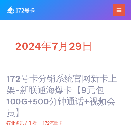
跳
Main
至
Men
内
容
2024年7月29日
172
172号卡分销系统官网新卡上
号
架-新联通海爆卡【9元包
卡
100G+500分钟通话+视频会
分
销
员】
系
行业资讯
/ 作者：
172流量卡
统