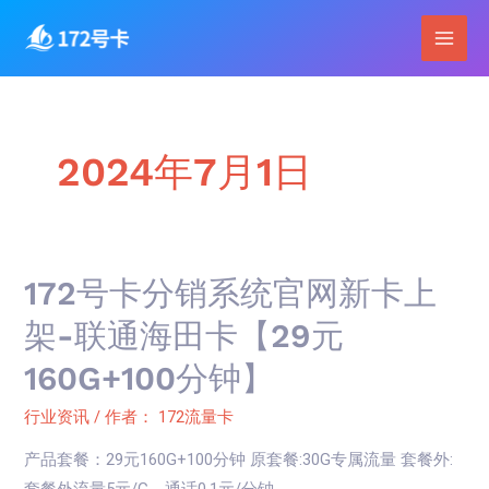
跳
Main
至
Men
内
容
2024年7月1日
172
172号卡分销系统官网新卡上
号
架-联通海田卡【29元
卡
160G+100分钟】
分
销
行业资讯
/ 作者：
172流量卡
系
产品套餐：29元160G+100分钟 原套餐:30G专属流量 套餐外:
统
套餐外流量5元/G，通话0.1元/分钟， …