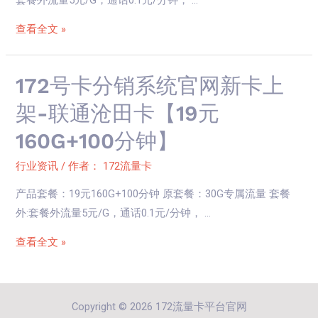
官
网
查看全文 »
新
卡
上
172
172号卡分销系统官网新卡上
架-
号
架-联通沧田卡【19元
联
卡
160G+100分钟】
通
分
海
销
行业资讯
/ 作者：
172流量卡
田
系
卡
产品套餐：19元160G+100分钟 原套餐：30G专属流量 套餐
统
【29
外:套餐外流量5元/G，通话0.1元/分钟， …
官
元
网
查看全文 »
160G+100
新
分
卡
钟】
上
Copyright © 2026 172流量卡平台官网
架-