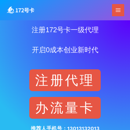
跳
Main
至
Men
内
容
注册172号卡一级代理
开启0成本创业新时代
注册代理
办流量卡
推荐人手机号：13013132013