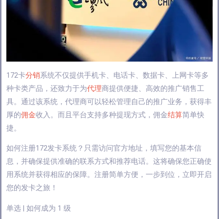
172卡
分销
系统不仅提供手机卡、电话卡、数据卡、上网卡等多
种卡类产品，还致力于为
代理
商提供便捷、高效的推广销售工
具。通过该系统，代理商可以轻松管理自己的推广业务，获得丰
厚的
佣金
收入。而且平台支持多种提现方式，佣金
结算
简单快
捷。
如何注册172发卡系统？只需访问官方地址，填写您的基本信
息，并确保提供准确的联系方式和推荐电话。这将确保您正确使
用系统并获得相应的保障。注册简单方便，一步到位，立即开启
您的发卡之旅！
单选 | 如何成为 1 级