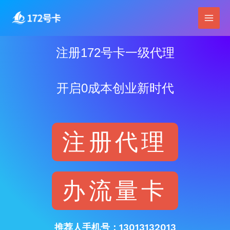
跳
Main
至
Men
内
容
注册172号卡一级代理
开启0成本创业新时代
注册代理
办流量卡
推荐人手机号：13013132013