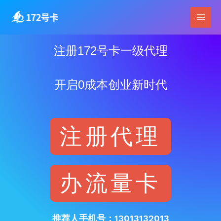
跳
Main
至
Men
内
容
注册172号卡一级代理
开启0成本创业新时代
注册代理
办流量卡
推荐人手机号：13013132013