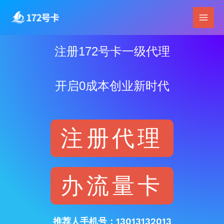
跳
Main
至
Men
内
容
注册172号卡一级代理
开启0成本创业新时代
注册代理
办流量卡
推荐人手机号：13013132013