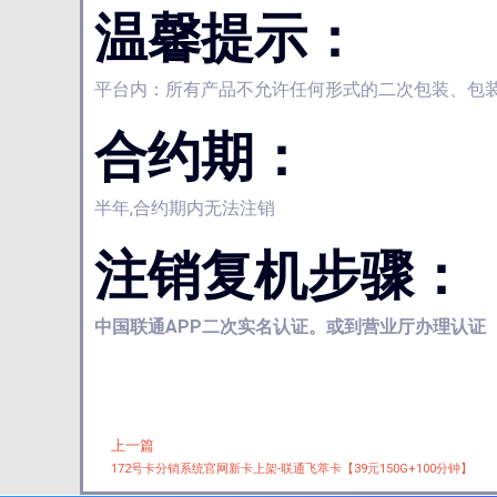
温馨提示：
平台内：所有产品不允许任何形式的二次包装、包
合约期：
半年,合约期内无法注销
注销复机步骤：
中国联通APP二次实名认证。或到营业厅办理认证
上一篇
Prev
172号卡分销系统官网新卡上架-联通飞萃卡【39元150G+100分钟】