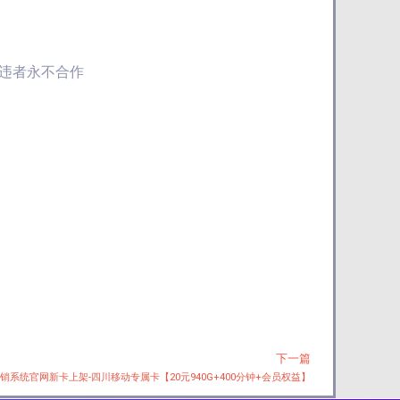
违者永不合作
下一篇
Next
分销系统官网新卡上架-四川移动专属卡【20元940G+400分钟+会员权益】