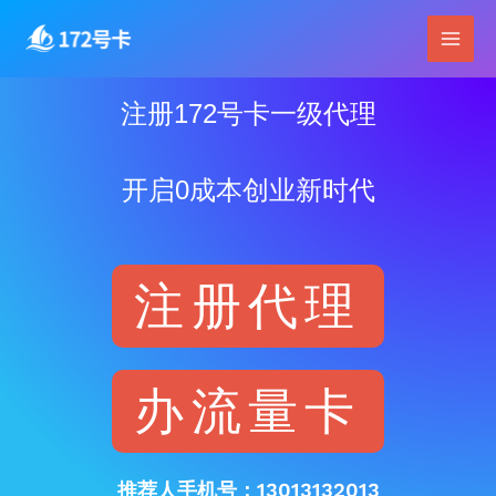
跳
Main
至
Men
内
容
注册172号卡一级代理
开启0成本创业新时代
注册代理
办流量卡
推荐人手机号：13013132013