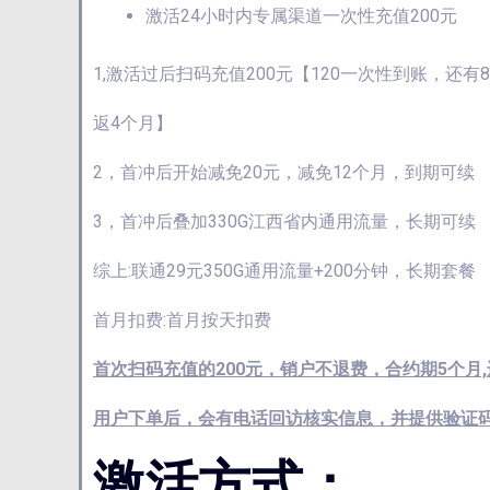
激活24小时内专属渠道一次性充值200元
1,激活过后扫码充值200元【120一次性到账，还有8
返4个月】
2，首冲后开始减免20元，减免12个月，到期可续
3，首冲后叠加330G江西省内通用流量，长期可续
综上:联通29元350G通用流量+200分钟，长期套餐
首月扣费:首月按天扣费
首次扫码充值的200元，销户不退费，合约期5个月,
用户下单后，会有电话回访核实信息，并提供验证
激活方式：