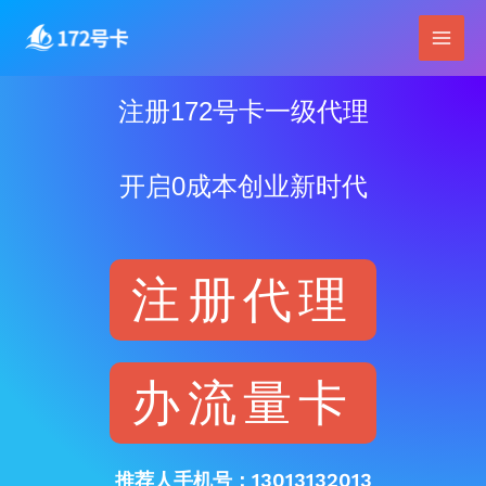
跳
Main
至
Men
内
容
注册172号卡一级代理
开启0成本创业新时代
注册代理
办流量卡
推荐人手机号：13013132013