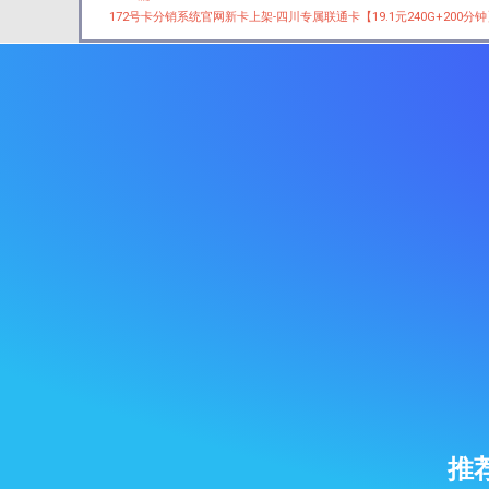
Prev
172号卡分销系统官网新卡上架-四川专属联通卡【19.1元240G+200分
推