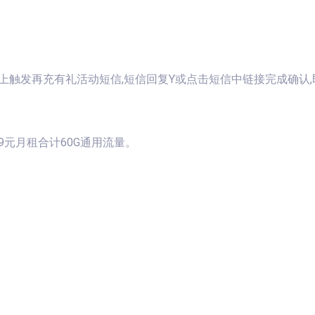
及以上触发再充有礼活动短信,短信回复Y或点击短信中链接完成确认,
9元月租合计60G通用流量。