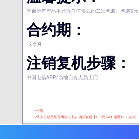
平台
所有产品不允许任何形式的二次包装、包装9
合约期：
12个月
注销复机步骤：
中国电信APP/当地自有人员上门
上一篇
Prev
172号卡分销系统官网新卡上架-四川联通【19.1元240G通用+200分钟】