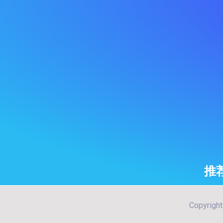
推
Copyri