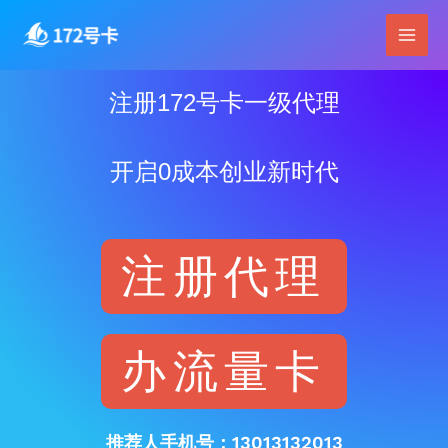
跳
Main
至
Men
内
容
注册172号卡一级代理
开启0成本创业新时代
注册代理
办流量卡
推荐人手机号：13013132013