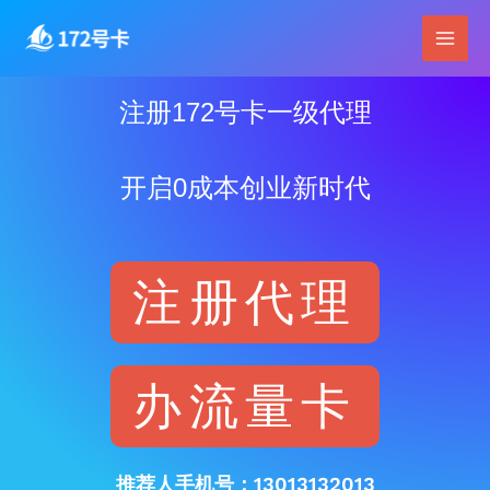
跳
Main
至
Men
内
容
注册172号卡一级代理
开启0成本创业新时代
注册代理
办流量卡
推荐人手机号：13013132013