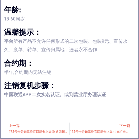
年龄:
18-60周岁
温馨提示：
平台
所有产品不允许任何形式的二次包装、包装9元、宣传永
久、废单、转单、宣传归属地，违者永不合作
合约期：
半年,合约期内无法注销
注销复机步骤：
中国联通APP二次实名认证。或到营业厅办理认证
上一篇
下一篇
Prev
172号卡分销系统官网新卡上架-联通四川省内专享卡新【30.1元240G通用+200分钟】
172号卡分销系统官网新卡上架-山东广电专属卡【28元350G+200分钟】【仅发潍坊,淄博,济南,济宁】