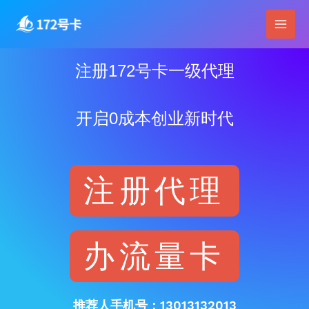
跳
Main
至
Men
内
容
注册172号卡一级代理
开启0成本创业新时代
注册代理
办流量卡
推荐人手机号：13013132013