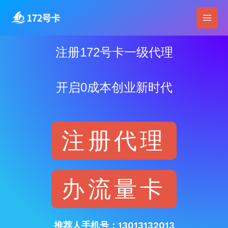
跳
Main
至
Men
内
容
注册172号卡一级代理
开启0成本创业新时代
注册代理
办流量卡
推荐人手机号：13013132013