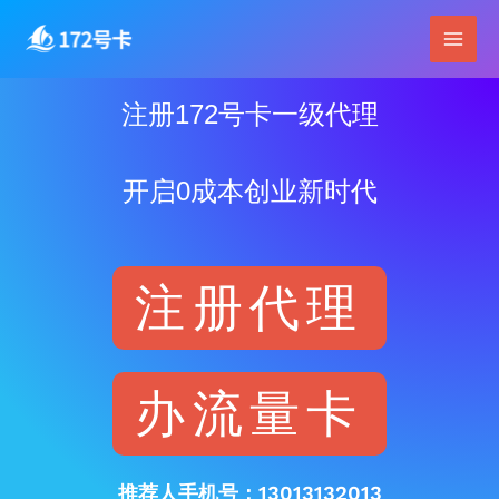
跳
Main
至
Men
内
容
注册172号卡一级代理
开启0成本创业新时代
注册代理
办流量卡
推荐人手机号：13013132013