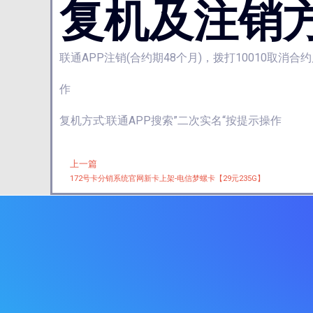
复机及注销
联通APP注销(合约期48个月)，拨打10010取消合
作
复机方式:联通APP搜索”二次实名“按提示操作
上一篇
Prev
172号卡分销系统官网新卡上架-电信梦螺卡【29元235G】