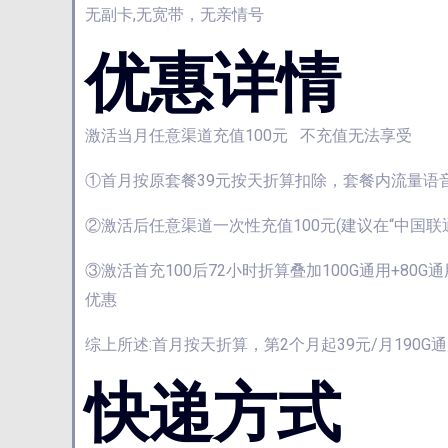
无副卡,无宽带，无亲情号
优惠详情
激活当月任意渠道充值100元 不充值无法享受
①首月按原套餐39元按天折算扣除，套餐内流量语
②激活后任意渠道一次性充值100元(建议在“中国联通
③激活首充100后72小时折算叠加100G通用+
优惠
综上所述:首月按天折算，第2个月起39元/月190G
快递方式