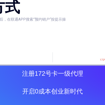
方式
约后，在联通APP搜索”预约销户“按提示操
17
注册172号卡一级代理
开启0成本创业新时代