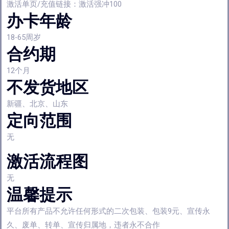
激活单页/充值链接：激活强冲100
办卡年龄
18-65周岁
合约期
12个月
不发货地区
新疆、北京、山东
定向范围
无
激活流程图
无
温馨提示
平台所有产品不允许任何形式的二次包装、包装9元、宣传永
久、废单、转单、宣传归属地，违者永不合作