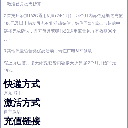
1.激活首月按天折算
2.首充后添加162G通用流量(24个月)，24个月内再任意渠道充值
100元及以上触发再充有礼活动短信，短信回复Y或点击短信中
链接完成确认，即可每月获赠162G通用流量包（有效期36个
月）
3.其他流量语音类优惠活动，请在广电APP领取.
综上所述:首月按天计费,套餐内容按天折算,第2个月开始29元
192G
快递方式
京东 顺丰
激活方式
自主激活
充值链接