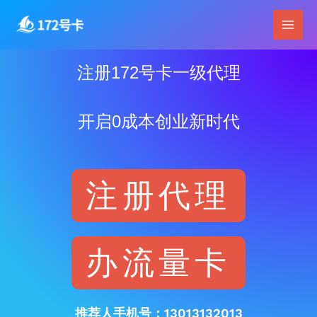
跳
Main
至
Men
内
容
注册172号卡一级代理
开启0成本创业新时代
注册代理
办流量卡
推荐人手机号：13013132013