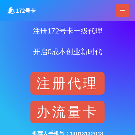
跳
Main
至
Men
内
容
注册172号卡一级代理
开启0成本创业新时代
注册代理
办流量卡
推荐人手机号：13013132013