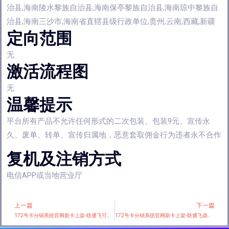
治县,海南陵水黎族自治县,海南保亭黎族自治县,海南琼中黎族自
治县,海南三沙市,海南省直辖县级行政单位,贵州,云南,西藏,新疆
定向范围
无
激活流程图
无
温馨提示
平台所有产品不允许任何形式的二次包装、包装9元、宣传永
久、废单、转单、宣传归属地，恶意套取佣金行为违者永不合作
复机及注销方式
电信APP或当地营业厅
上一篇
下一篇
Prev
172号卡分销系统官网新卡上架-联通飞可卡【29元100G+200分钟】
172号卡分销系统官网新卡上架-联通飞鼎卡【39元290G+300分钟】