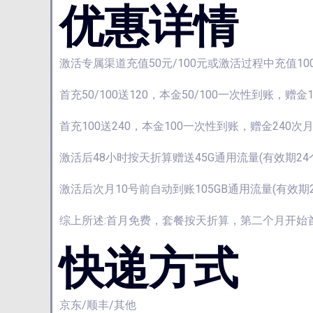
优惠详情
激活专属渠道充值50元/100元或激活过程中充值10
首充50/100送120，本金50/100一次性到账，
首充100送240，本金100一次性到账，赠金240
激活后48小时按天折算赠送45G通用流量(有效期2
激活后次月10号前自动到账105GB通用流量(有效期
综上所述:首月免费，套餐按天折算，第二个月开始首充
快递方式
京东/顺丰/其他