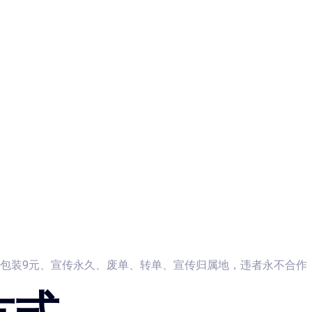
、包装9元、宣传永久、废单、转单、宣传归属地，违者永不合作