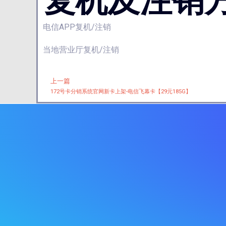
复机及注销
电信APP复机/注销
当地营业厅复机/注销
上一篇
Prev
172号卡分销系统官网新卡上架-电信飞幕卡【29元185G】