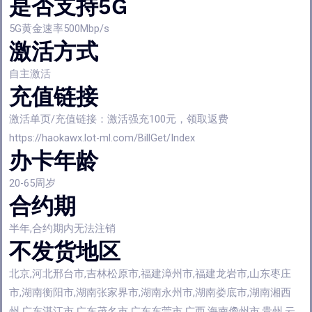
是否支持5G
5G黄金速率500Mbp/s
激活方式
自主激活
充值链接
激活单页/充值链接：激活强充100元，领取返费
https://haokawx.lot-ml.com/BillGet/Index
办卡年龄
20-65周岁
合约期
半年,合约期内无法注销
不发货地区
北京,河北邢台市,吉林松原市,福建漳州市,福建龙岩市,山东枣庄
市,湖南衡阳市,湖南张家界市,湖南永州市,湖南娄底市,湖南湘西
州,广东湛江市,广东茂名市,广东东莞市,广西,海南儋州市,贵州,云