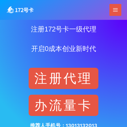
跳
Main
至
Men
内
容
注册172号卡一级代理
开启0成本创业新时代
注册代理
办流量卡
推荐人手机号：13013132013