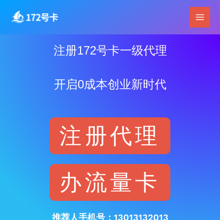
跳
Main
至
Men
内
容
注册172号卡一级代理
开启0成本创业新时代
注册代理
办流量卡
推荐人手机号：13013132013