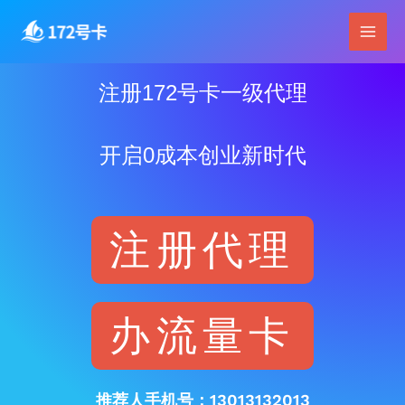
跳
Main
至
Men
内
容
注册172号卡一级代理
开启0成本创业新时代
注册代理
办流量卡
推荐人手机号：13013132013