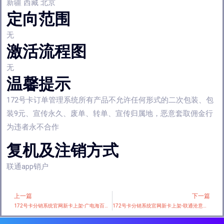
新疆 西藏 北京
定向范围
无
激活流程图
无
温馨提示
172号卡订单管理系统所有产品不允许任何形式的二次包装、包
装9元、宣传永久、废单、转单、宣传归属地，恶意套取佣金行
为违者永不合作
复机及注销方式
联通app销户
上一篇
下一篇
Prev
172号卡分销系统官网新卡上架-广电海百卡【24元150G+150分钟】
172号卡分销系统官网新卡上架-联通沧意卡【首年29元155G】