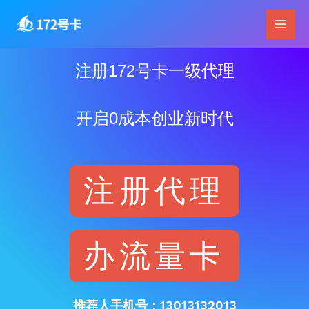
跳
Main
至
Men
内
容
注册172号卡一级代理
开启0成本创业新时代
注册代理
办流量卡
推荐人手机号：13013132013