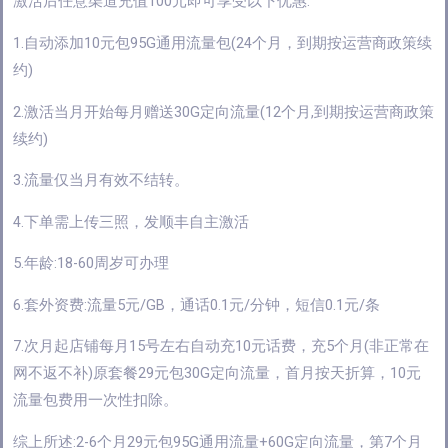
激活后任意渠道充值100元即可享受以下优惠:
1.自动添加10元包95G通用流量包(24个月，到期按运营商政策续
约)
2.激活当月开始每月赠送30G定向流量(12个月,到期按运营商政策
续约)
3.流量仅当月有效不结转。
4.下单需上传三照，发顺丰自主激活
5.年龄:18-60周岁可办理
6.套外资费:流量5元/GB，通话0.1元/分钟，短信0.1元/条
7.次月起店铺每月15号左右自动充10元话费，充5个月(非正常在
网不返不补)原套餐29元包30G定向流量，首月按天折算，10元
流量包费用一次性扣除。
综上所述:2-6个月29元包95G通用流量+60G定向流量，第7个月