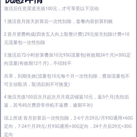
激活后任意渠道充值100元，才可享受以下活动:
1.激活首月按天折算后一次性扣除，套餐内容折算到账
2.首月资费构成(四舍五入向上取整计费):29元按天扣除计费+10
元流量包一次性扣除
3.激活后72小时折算叠加10元95G流量包(有效期24个月)+30G定
向流量(有效期12个月)，不结转不
共享，到期失效(流量包10元每个月一次性扣除，疊加流量包不
可主动取消，取消后则不可恢复)
4.激活充值100后次月起次月月底店铺返10元，返5个月(先扣后
返，其号码欠费异常停机不返费，逾期不补)
综上所述:首月折算后一次性扣除，2-6个月29元/月95G通用+60G
定向，7-24个月39元/月95G通用+30G定向，24个月后29元=30G
定向