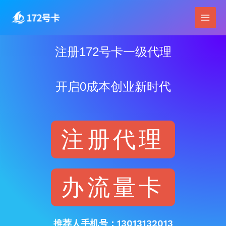
跳
Main
至
Men
内
容
注册172号卡一级代理
开启0成本创业新时代
注册代理
办流量卡
推荐人手机号：13013132013