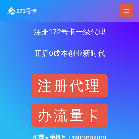
跳
Main
至
Men
内
容
注册172号卡一级代理
开启0成本创业新时代
注册代理
办流量卡
推荐人手机号：13013132013