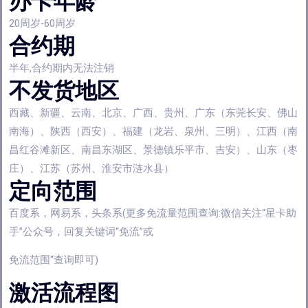
办卡年龄
20周岁-60周岁
合约期
半年,合约期内无法注销
不发货地区
西藏、新疆、云南、北京、广西、贵州、广东（东莞长安、佛山
南海）、陕西（西安）、福建（龙岩、泉州、三明）、江西（南
昌红谷滩新区、南昌东湖区、景德镇乐平市、吉安）、山东（枣
庄）、江苏（苏州、淮安市涟水县）
定向范围
百度系，网易系，头条系(更多免流量范围查询:微信关注“星卡助
手”公众号，回复关键词“免流”或
免流范围“查询即可)
激活流程图