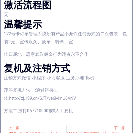
激活流程图
无
温馨提示
172号卡订单管理系统所有产品不允许任何形式的二次包装、包
装9元、宣传永久、废单、转单、宣
传归属地，恶意套取佣金行为违者永不合作
复机及注销方式
注销方式微信-小程序-小万客服-业务办理-拆机
违停复机方法一:通过链接上
传.http://zj.189.cn/S/T/ve6MmU6VNV
方法二:拨打057710000按0人工复机
上一篇
下一篇
Prev