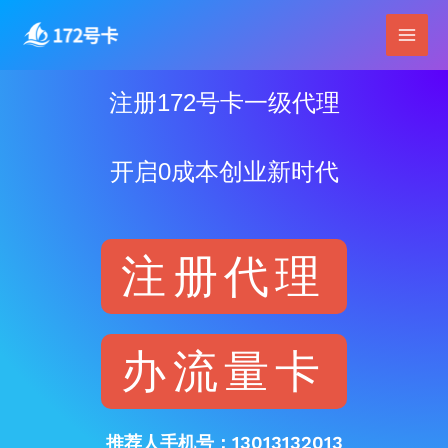
跳
Main
至
Men
内
容
注册172号卡一级代理
开启0成本创业新时代
注册代理
办流量卡
推荐人手机号：13013132013