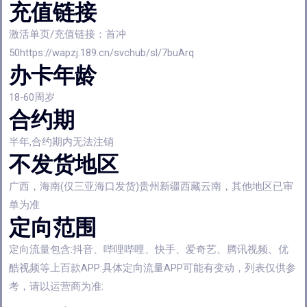
充值链接
激活单页/充值链接：首冲
50https://wapzj.189.cn/svchub/sl/7buArq
办卡年龄
18-60周岁
合约期
半年,合约期内无法注销
不发货地区
广西，海南(仅三亚海口发货)贵州新疆西藏云南，其他地区已审
单为准
定向范围
定向流量包含:抖音、哔哩哔哩、快手、爱奇艺、腾讯视频、优
酷视频等上百款APP:具体定向流量APP可能有变动，列表仅供参
考，请以运营商为准: