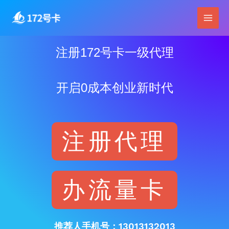
跳
Main
至
Men
内
容
注册172号卡一级代理
开启0成本创业新时代
注册代理
办流量卡
推荐人手机号：13013132013