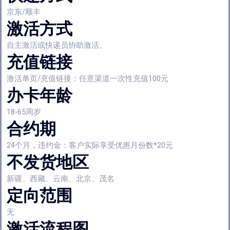
京东/顺丰
激活方式
自主激活或快递员协助激活。
充值链接
激活单页/充值链接：任意渠道一次性充值100元
办卡年龄
18-65周岁
合约期
24个月，违约金：客户实际享受优惠月份数*20元
不发货地区
新疆、西藏、云南、北京、茂名
定向范围
无
激活流程图