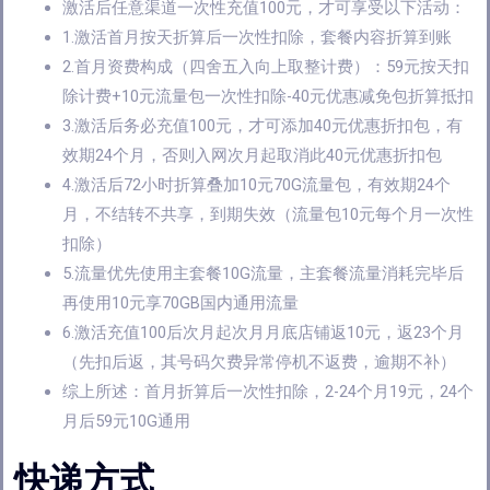
激活后任意渠道一次性充值100元，才可享受以下活动：
1.激活首月按天折算后一次性扣除，套餐内容折算到账
2.首月资费构成（四舍五入向上取整计费）：59元按天扣
除计费+10元流量包一次性扣除-40元优惠减免包折算抵扣
3.激活后务必充值100元，才可添加40元优惠折扣包，有
效期24个月，否则入网次月起取消此40元优惠折扣包
4.激活后72小时折算叠加10元70G流量包，有效期24个
月，不结转不共享，到期失效（流量包10元每个月一次性
扣除）
5.流量优先使用主套餐10G流量，主套餐流量消耗完毕后
再使用10元享70GB国内通用流量
6.激活充值100后次月起次月月底店铺返10元，返23个月
（先扣后返，其号码欠费异常停机不返费，逾期不补）
综上所述：首月折算后一次性扣除，2-24个月19元，24个
月后59元10G通用
快递方式