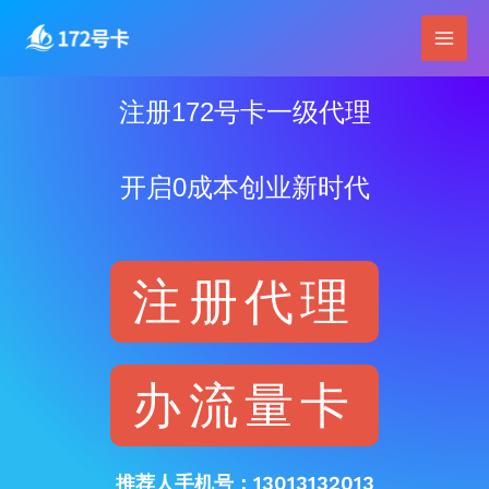
跳
Main
至
Men
内
容
注册172号卡一级代理
开启0成本创业新时代
注册代理
办流量卡
推荐人手机号：13013132013