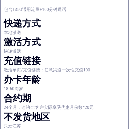
包含135G通用流量+100分钟通话
快递方式
本地派送
激活方式
快递激活
充值链接
激活单页/充值链接：任意渠道一次性充值100
办卡年龄
18-60周岁
合约期
24个月，违约金:客户实际享受优惠月份数*20元
不发货地区
只发江苏