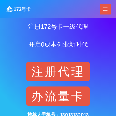
跳
Main
至
Men
内
容
注册172号卡一级代理
开启0成本创业新时代
注册代理
办流量卡
推荐人手机号：13013132013