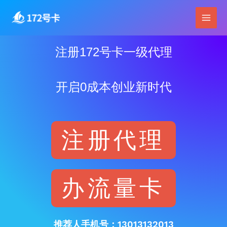
跳
Main
至
Men
内
容
注册172号卡一级代理
开启0成本创业新时代
注册代理
办流量卡
推荐人手机号：13013132013