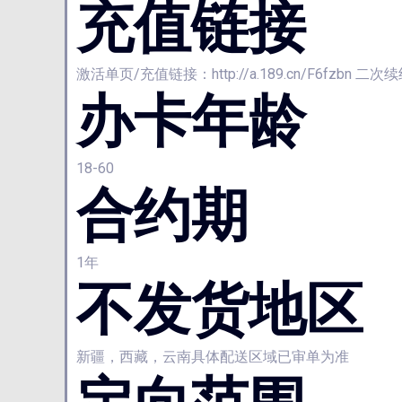
充值链接
激活单页/充值链接：http://a.189.cn/F6
办卡年龄
18-60
合约期
1年
不发货地区
新疆，西藏，云南具体配送区域已审单为准