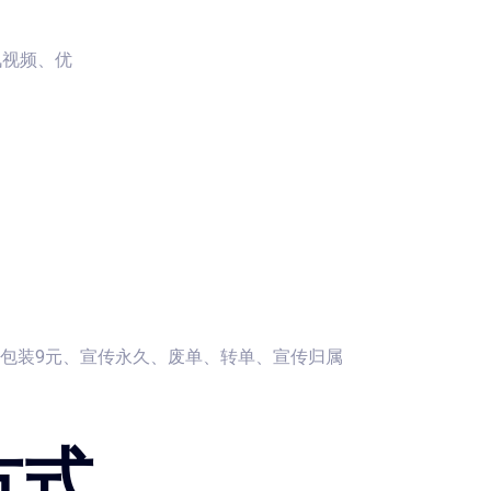
讯视频、优
、包装9元、宣传永久、废单、转单、宣传归属
方式