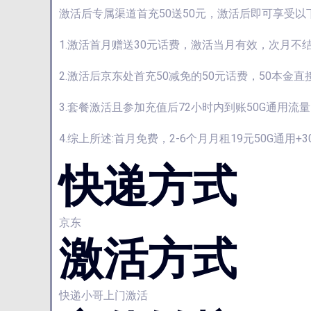
激活后专属渠道首充50送50元，激活后即可享受以
1.激活首月赠送30元话费，激活当月有效，次月不
2.激活后京东处首充50减免的50元话费，50本
3.套餐激活且参加充值后72小时内到账50G通用
4.综上所述:首月免费，2-6个月月租19元50G通
快递方式
京东
激活方式
快递小哥上门激活