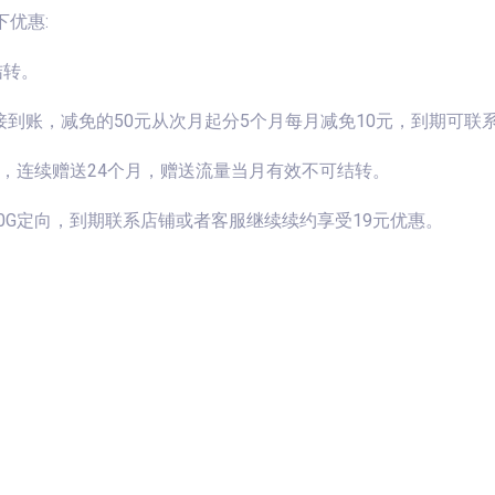
下优惠:
结转。
金直接到账，减免的50元从次月起分5个月每月减免10元，到期可
流量，连续赠送24个月，赠送流量当月有效不可结转。
用+30G定向，到期联系店铺或者客服继续续约享受19元优惠。