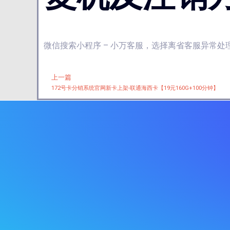
微信搜索小程序 – 小万客服，选择离省客服异常处
上一篇
Prev
172号卡分销系统官网新卡上架-联通海西卡【19元160G+100分钟】