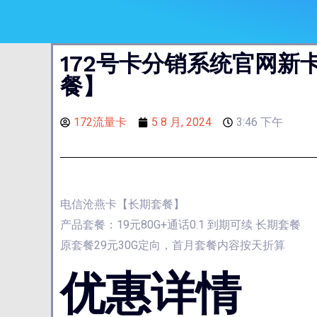
172号卡分销系统官网新卡
餐】
172流量卡
5 8 月, 2024
3:46 下午
电信沧燕卡【长期套餐】
产品套餐：19元80G+通话0.1 到期可续 长期套餐
原套餐29元30G定向，首月套餐内容按天折算
优惠详情