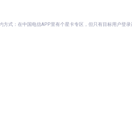
fzbn 二次续约方式：在中国电信APP里有个星卡专区，但只有目标用户