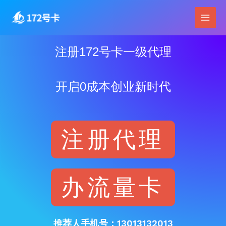
跳
Main
至
Men
内
容
注册172号卡一级代理
开启0成本创业新时代
注册代理
办流量卡
推荐人手机号：13013132013